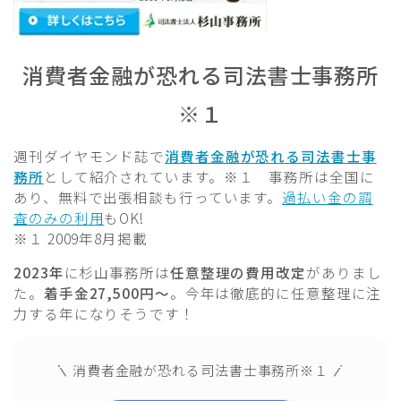
消費者金融が恐れる司法書士事務所
※１
週刊ダイヤモンド誌で
消費者金融が恐れる司法書士事
務所
として紹介されています。※１ 事務所は全国に
あり、無料で出張相談も行っています。
過払い金の調
査のみの利用
もOK!
※１ 2009年8月掲載
2023年
に杉山事務所は
任意整理の費用改定
がありまし
た。
着手金27,500円～
。今年は徹底的に任意整理に注
力する年になりそうです！
消費者金融が恐れる司法書士事務所※１