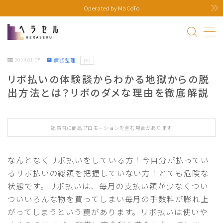
Operated by MaCoTo
MENU
2024.01.05
債務整理
PR
ヘラセル運営者情報
リボ払いの体験談からわかる地獄からの脱
出方法とは？リボのダメな理由を徹底解説
プライバシーポリシー
お問い合わせ
記事内に商品プロモーションを含む場合があります
なんとなくリボ払いをしている方！今自分が払ってい
るリボ払いの総額を把握していない方！とても危険な
状態です。リボ払いは、毎月の支払い額が少なくつい
ついいろんな物を買ってしまい毎月の手数料が膨れ上
がってしまうという罠があります。リボ払いは使いや