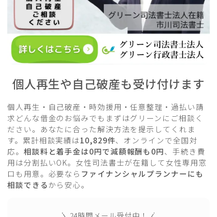
個人再生や自己破産も受け付けます
個人再生・自己破産・時効援用・任意整理・過払い請
求どんな借金のお悩みでもまずはグリーンにご相談く
ださい。あなたに合った解決方法を提示してくれま
す。累計相談実績は
10,829件
、オンラインで全国対
応。
相談料と着手金は0円で減額報酬も0円
、手続き費
用は分割払いOK。女性司法書士が在籍して女性専用窓
口も用意。必要なら
ファイナンシャルプランナーにも
相談できる
から安心。
24時間メール受付中！