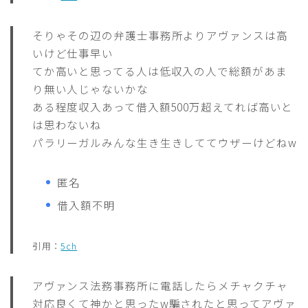
そりゃその辺の弁護士事務所よりアヴァンスは高
いけど仕事早い
てか高いと思ってる人は低収入の人で総額があま
り無い人じゃないかな
ある程度収入あって借入額500万超えてれば高いと
は思わないね
パラリーガルみんな生き生きしててウザーけどねw
匿名
借入額不明
引用：
5ch
アヴァンス法務事務所に電話したらメチャクチャ
対応良くて神かと思ったw騙されたと思ってアヴァ