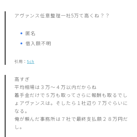
アヴァンス任意整理一社5万て高くね？？
匿名
借入額不明
引用：
5ch
高すぎ
平均相場は３万～４万以内だからね
着手金だけで５万も取ってさらに報酬も取るでし
ょアヴァンスは。そしたら１社辺り７万ぐらいに
なる。
俺が頼んだ事務所は７社で最終支払額２８万円だ
し。