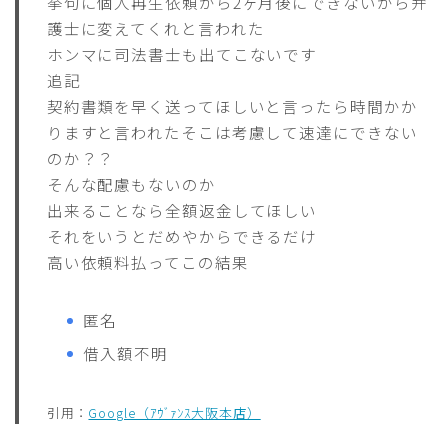
挙句に個人再生依頼から2ヶ月後にできないから弁
護士に変えてくれと言われた
ホンマに司法書士も出てこないです
追記
契約書類を早く送ってほしいと言ったら時間かか
りますと言われたそこは考慮して速達にできない
のか？？
そんな配慮もないのか
出来ることなら全額返金してほしい
それをいうとだめやからできるだけ
高い依頼料払ってこの結果
匿名
借入額不明
引用：
Google（ｱｳﾞｧﾝｽ大阪本店）