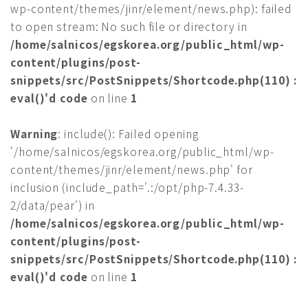
wp-content/themes/jinr/element/news.php): failed
to open stream: No such file or directory in
/home/salnicos/egskorea.org/public_html/wp-
content/plugins/post-
snippets/src/PostSnippets/Shortcode.php(110) :
eval()'d code
on line
1
Warning
: include(): Failed opening
'/home/salnicos/egskorea.org/public_html/wp-
content/themes/jinr/element/news.php' for
inclusion (include_path='.:/opt/php-7.4.33-
2/data/pear') in
/home/salnicos/egskorea.org/public_html/wp-
content/plugins/post-
snippets/src/PostSnippets/Shortcode.php(110) :
eval()'d code
on line
1