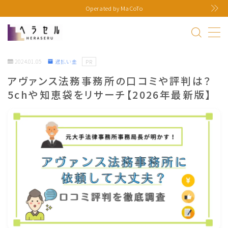
Operated by MaCoTo
MENU
2024.01.05
過払い金
PR
ヘラセル運営者情報
アヴァンス法務事務所の口コミや評判は？
5chや知恵袋をリサーチ【2026年最新版】
プライバシーポリシー
お問い合わせ